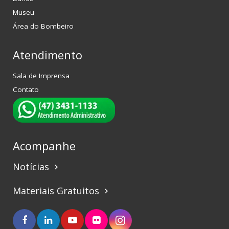
Museu
Área do Bombeiro
Atendimento
Sala de Imprensa
Contato
Acompanhe
Notícias
keyboard_arrow_right
Materiais Gratuitos
keyboard_arrow_right