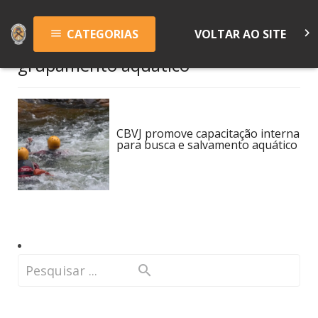
keyboard_arrow_right
CATEGORIAS
VOLTAR AO SITE
menu
grupamento aquático
CBVJ promove capacitação interna
para busca e salvamento aquático