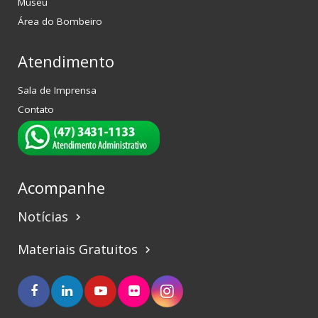
Museu
Área do Bombeiro
Atendimento
Sala de Imprensa
Contato
Acompanhe
Notícias
keyboard_arrow_right
Materiais Gratuitos
keyboard_arrow_right