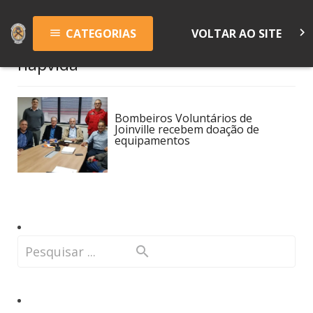
keyboard_arrow_right
CATEGORIAS
VOLTAR AO SITE
menu
hapvida
Bombeiros Voluntários de
Joinville recebem doação de
equipamentos