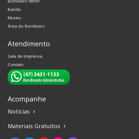
Bombeiro Mirim
Banda
Museu
Área do Bombeiro
Atendimento
Sala de Imprensa
Contato
Acompanhe
Notícias
keyboard_arrow_right
Materiais Gratuitos
keyboard_arrow_right