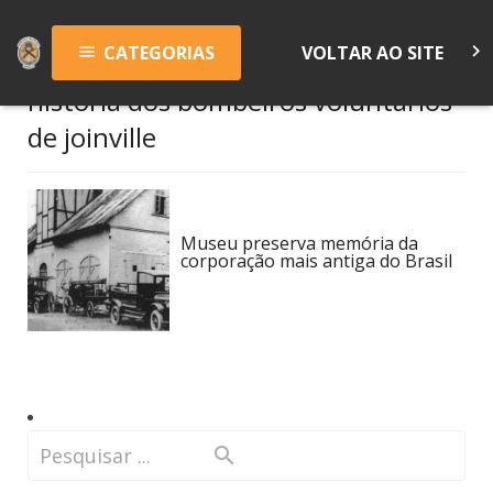
keyboard_arrow_right
CATEGORIAS
VOLTAR AO SITE
menu
história dos bombeiros voluntários
de joinville
Museu preserva memória da
corporação mais antiga do Brasil