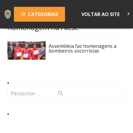
keyboard_arrow_right
CATEGORIAS
VOLTAR AO SITE
menu
homenagem na Alesc
Assembleia faz homenagens a
bombeiros socorristas