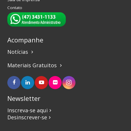
Contato
Acompanhe
Notícias
keyboard_arrow_right
Materiais Gratuitos
keyboard_arrow_right
Newsletter
Inscreva-se aqui
keyboard_arrow_right
Desinscrever-se
keyboard_arrow_right