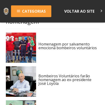
keyboard_arrow_right
CATEGORIAS
VOLTAR AO SITE
menu
homenagem
Homenagem por salvamento
emociona bombeiros voluntários
Bombeiros Voluntários farão
homenagem ao ex-presidente
José Loyola