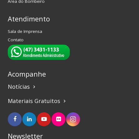
Área do Bombeiro
Atendimento
Sala de Imprensa
Contato
Acompanhe
Notícias
keyboard_arrow_right
Materiais Gratuitos
keyboard_arrow_right
Newsletter