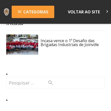
keyboard_arrow_right
CATEGORIAS
VOLTAR AO SITE
menu
Incasa
Incasa vence o 1º Desafio das
Brigadas Industriais de Joinville