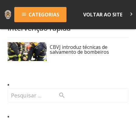
keyboard_arrow_right
CATEGORIAS
VOLTAR AO SITE
menu
intervenção rápida
CBVJ introduz técnicas de
salvamento de bombeiros