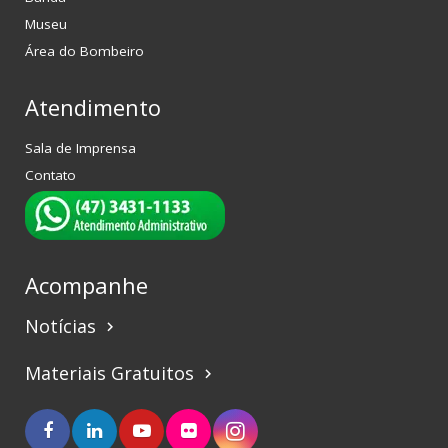
Museu
Área do Bombeiro
Atendimento
Sala de Imprensa
Contato
Acompanhe
Notícias
keyboard_arrow_right
Materiais Gratuitos
keyboard_arrow_right