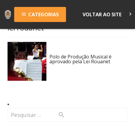
keyboard_arrow_right
CATEGORIAS
VOLTAR AO SITE
menu
lei rouanet
Polo de Produção Musical é
aprovado pela Lei Rouanet