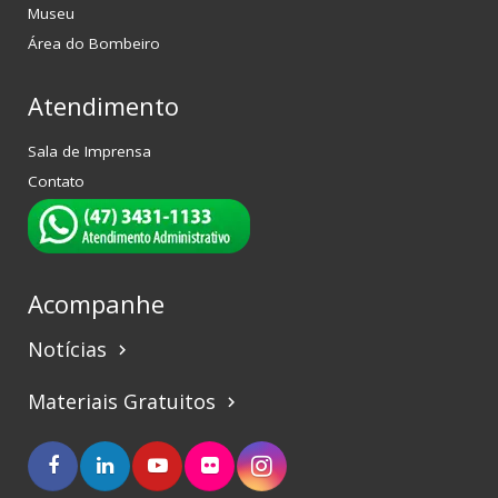
Museu
Área do Bombeiro
Atendimento
Sala de Imprensa
Contato
Acompanhe
Notícias
keyboard_arrow_right
Materiais Gratuitos
keyboard_arrow_right