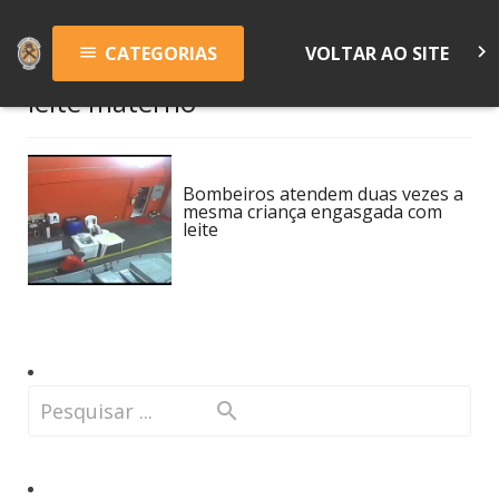
keyboard_arrow_right
CATEGORIAS
VOLTAR AO SITE
menu
leite materno
Bombeiros atendem duas vezes a
mesma criança engasgada com
leite