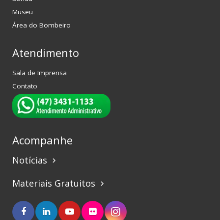
Museu
Área do Bombeiro
Atendimento
Sala de Imprensa
Contato
Acompanhe
Notícias
keyboard_arrow_right
Materiais Gratuitos
keyboard_arrow_right