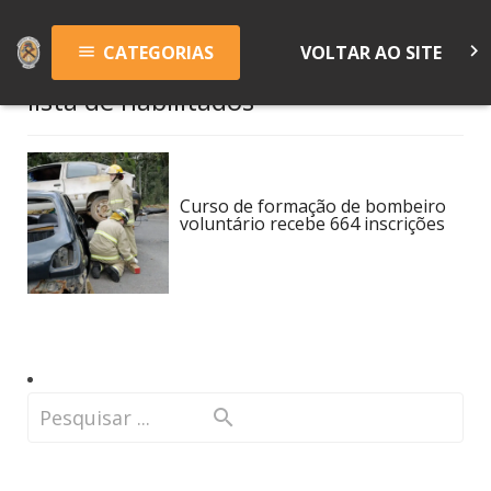
keyboard_arrow_right
CATEGORIAS
VOLTAR AO SITE
menu
lista de habilitados
Curso de formação de bombeiro
voluntário recebe 664 inscrições