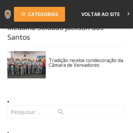
keyboard_arrow_right
CATEGORIAS
VOLTAR AO SITE
menu
Medalha Soldado Jackson dos
Santos
Tradição recebe condecoração da
Câmara de Vereadores