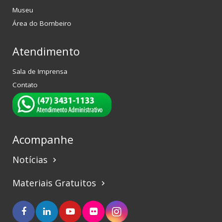
Museu
Área do Bombeiro
Atendimento
Sala de Imprensa
Contato
Acompanhe
Notícias
keyboard_arrow_right
Materiais Gratuitos
keyboard_arrow_right