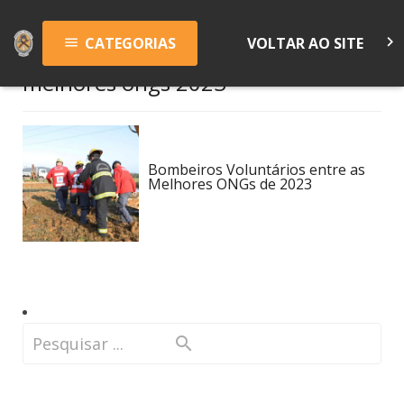
keyboard_arrow_right
CATEGORIAS
VOLTAR AO SITE
menu
melhores ongs 2023
Bombeiros Voluntários entre as
Melhores ONGs de 2023