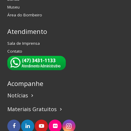
Museu
Área do Bombeiro
Atendimento
Sala de Imprensa
Contato
Acompanhe
Notícias
keyboard_arrow_right
Materiais Gratuitos
keyboard_arrow_right