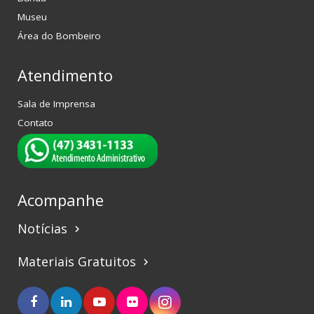
Museu
Área do Bombeiro
Atendimento
Sala de Imprensa
Contato
Acompanhe
Notícias
keyboard_arrow_right
Materiais Gratuitos
keyboard_arrow_right