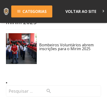
keyboard_arrow_right
CATEGORIAS
VOLTAR AO SITE
menu
mirim 2025
Bombeiros Voluntários abrem
inscrições para o Mirim 2025