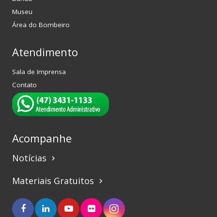
Museu
Área do Bombeiro
Atendimento
Sala de Imprensa
Contato
Acompanhe
Notícias
keyboard_arrow_right
Materiais Gratuitos
keyboard_arrow_right