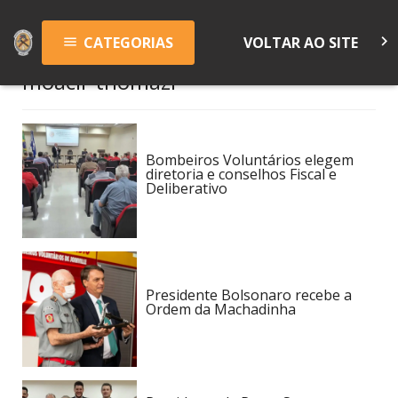
keyboard_arrow_right
CATEGORIAS
VOLTAR AO SITE
menu
moacir thomazi
Bombeiros Voluntários elegem
diretoria e conselhos Fiscal e
Deliberativo
Presidente Bolsonaro recebe a
Ordem da Machadinha