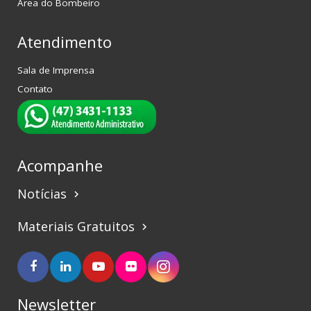
Área do Bombeiro
Atendimento
Sala de Imprensa
Contato
Acompanhe
Notícias
keyboard_arrow_right
Materiais Gratuitos
keyboard_arrow_right
Newsletter