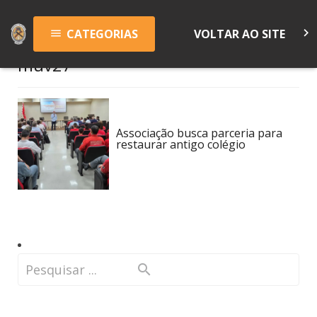
keyboard_arrow_right
CATEGORIAS
VOLTAR AO SITE
menu
muv27
Associação busca parceria para
restaurar antigo colégio