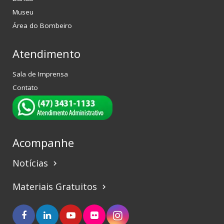
Museu
Área do Bombeiro
Atendimento
Sala de Imprensa
Contato
Acompanhe
Notícias
keyboard_arrow_right
Materiais Gratuitos
keyboard_arrow_right