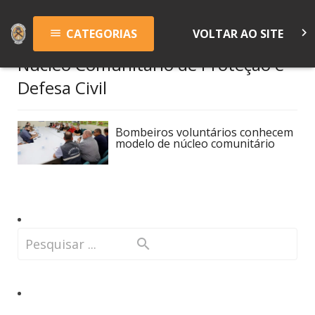
keyboard_arrow_right
CATEGORIAS
VOLTAR AO SITE
menu
Núcleo Comunitário de Proteção e
Defesa Civil
Bombeiros voluntários conhecem
modelo de núcleo comunitário