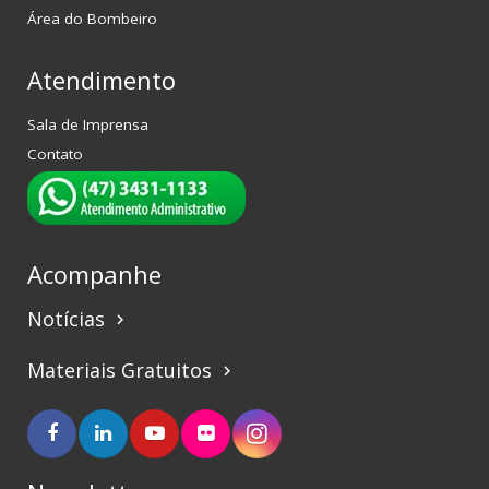
Área do Bombeiro
Atendimento
Sala de Imprensa
Contato
Acompanhe
Notícias
keyboard_arrow_right
Materiais Gratuitos
keyboard_arrow_right