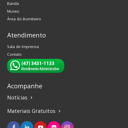
Banda
Museu
Área do Bombeiro
Atendimento
Sala de Imprensa
Contato
Acompanhe
Notícias
keyboard_arrow_right
Materiais Gratuitos
keyboard_arrow_right