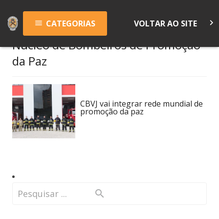
keyboard_arrow_right
CATEGORIAS
VOLTAR AO SITE
menu
Núcleo de Bombeiros de Promoção
da Paz
CBVJ vai integrar rede mundial de
promoção da paz