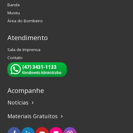
Banda
Museu
Área do Bombeiro
Atendimento
Sala de Imprensa
Contato
Acompanhe
Notícias
keyboard_arrow_right
Materiais Gratuitos
keyboard_arrow_right