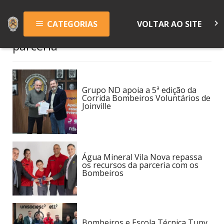
keyboard_arrow_right
CATEGORIAS
VOLTAR AO SITE
menu
parceria
Grupo ND apoia a 5ª edição da
Corrida Bombeiros Voluntários de
Joinville
Água Mineral Vila Nova repassa
os recursos da parceria com os
Bombeiros
Bombeiros e Escola Técnica Tupy