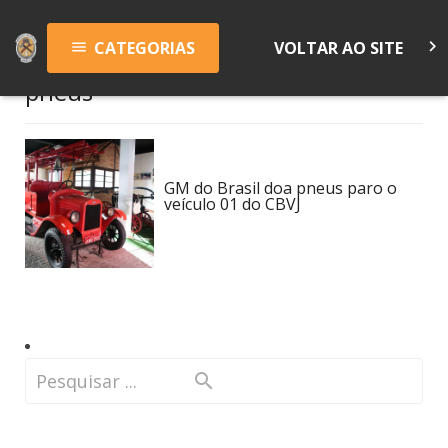
keyboard_arrow_right
CATEGORIAS
VOLTAR AO SITE
menu
pneus
GM do Brasil doa pneus paro o
veículo 01 do CBVJ