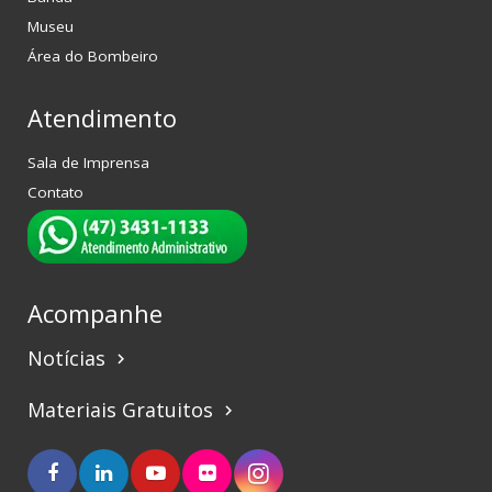
Museu
Área do Bombeiro
Atendimento
Sala de Imprensa
Contato
Acompanhe
Notícias
keyboard_arrow_right
Materiais Gratuitos
keyboard_arrow_right