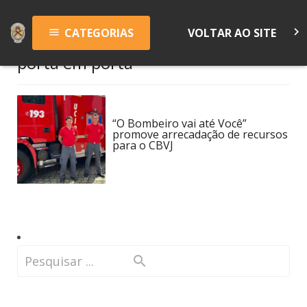
keyboard_arrow_right
CATEGORIAS
VOLTAR AO SITE
menu
porta em porta
“O Bombeiro vai até Você”
promove arrecadação de recursos
para o CBVJ