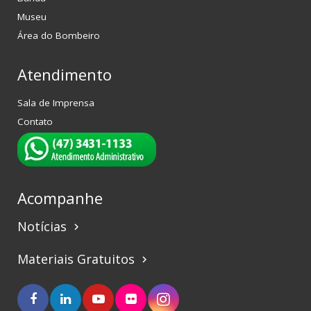
Museu
Área do Bombeiro
Atendimento
Sala de Imprensa
Contato
Acompanhe
Notícias
keyboard_arrow_right
Materiais Gratuitos
keyboard_arrow_right