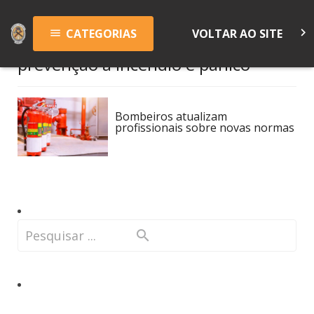
keyboard_arrow_right
CATEGORIAS
VOLTAR AO SITE
menu
prevenção a incêndio e pânico
Bombeiros atualizam
profissionais sobre novas normas