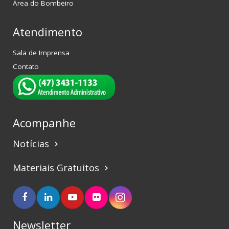
Área do Bombeiro
Atendimento
Sala de Imprensa
Contato
Acompanhe
Notícias
keyboard_arrow_right
Materiais Gratuitos
keyboard_arrow_right
Newsletter