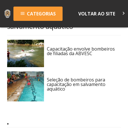
keyboard_arrow_right
CATEGORIAS
VOLTAR AO SITE
menu
salvamento aquático
Capacitação envolve bombeiros
de filiadas da ABVESC
Seleção de bombeiros para
capacitação em salvamento
aquático