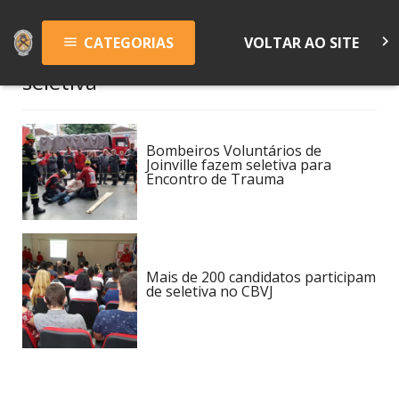
keyboard_arrow_right
CATEGORIAS
VOLTAR AO SITE
menu
seletiva
Bombeiros Voluntários de
Joinville fazem seletiva para
Encontro de Trauma
Mais de 200 candidatos participam
de seletiva no CBVJ