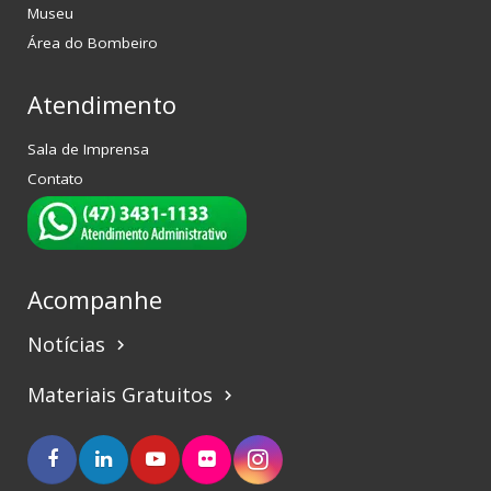
Museu
Área do Bombeiro
Atendimento
Sala de Imprensa
Contato
Acompanhe
Notícias
keyboard_arrow_right
Materiais Gratuitos
keyboard_arrow_right