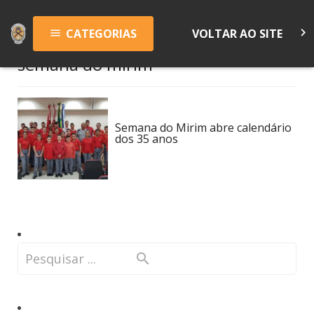
keyboard_arrow_right
CATEGORIAS
VOLTAR AO SITE
menu
semana do mirim
Semana do Mirim abre calendário
dos 35 anos