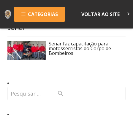
keyboard_arrow_right
CATEGORIAS
VOLTAR AO SITE
menu
senar
Senar faz capacitação para
motosserristas do Corpo de
Bombeiros