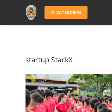
CATEGORIAS
menu
startup StackX