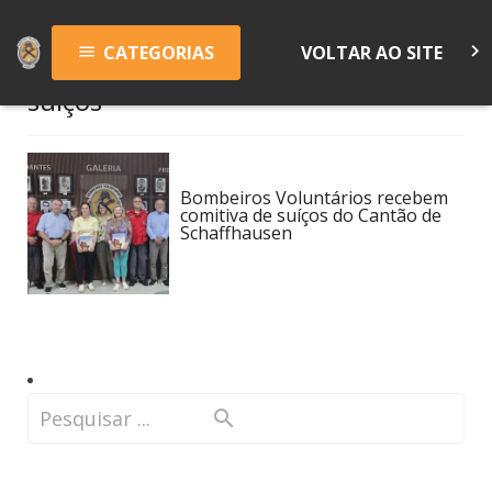
keyboard_arrow_right
CATEGORIAS
VOLTAR AO SITE
menu
suíços
Bombeiros Voluntários recebem
comitiva de suíços do Cantão de
Schaffhausen