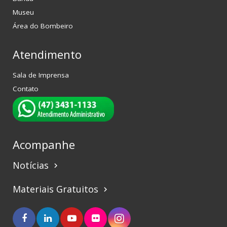
Museu
Área do Bombeiro
Atendimento
Sala de Imprensa
Contato
Acompanhe
Notícias
keyboard_arrow_right
Materiais Gratuitos
keyboard_arrow_right