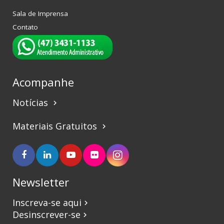
Sala de Imprensa
Contato
Acompanhe
Notícias
keyboard_arrow_right
Materiais Gratuitos
keyboard_arrow_right
Newsletter
Inscreva-se aqui
keyboard_arrow_right
Desinscrever-se
keyboard_arrow_right