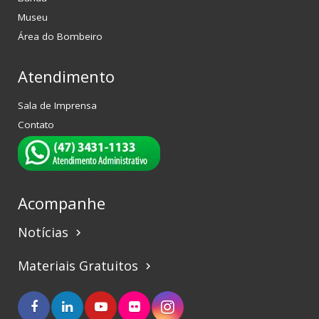
Museu
Área do Bombeiro
Atendimento
Sala de Imprensa
Contato
Acompanhe
Notícias
keyboard_arrow_right
Materiais Gratuitos
keyboard_arrow_right