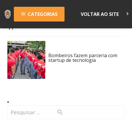
keyboard_arrow_right
CATEGORIAS
VOLTAR AO SITE
menu
TI
Bombeiros fazem parceria com
startup de tecnologia