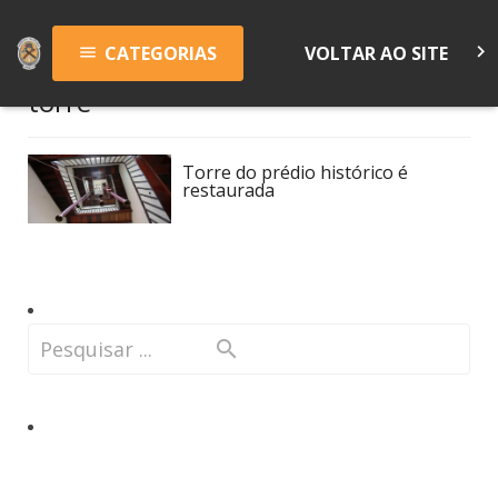
keyboard_arrow_right
CATEGORIAS
VOLTAR AO SITE
menu
torre
Torre do prédio histórico é
restaurada