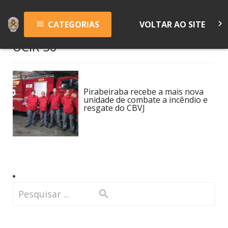
keyboard_arrow_right
CATEGORIAS
VOLTAR AO SITE
menu
UCIR 50
Pirabeiraba recebe a mais nova
unidade de combate a incêndio e
resgate do CBVJ