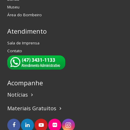
Museu
Área do Bombeiro
Atendimento
Sala de Imprensa
Contato
Acompanhe
Notícias
keyboard_arrow_right
Materiais Gratuitos
keyboard_arrow_right