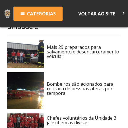
keyboard_arrow_right
CATEGORIAS
VOLTAR AO SITE
menu
unidade 3
Mais 29 preparados para
salvamento e desencarceramento
veicular
Bombeiros são acionados para
retirada de pessoas afetas por
temporal
Chefes voluntários da Unidade 3
já exibem as divisas