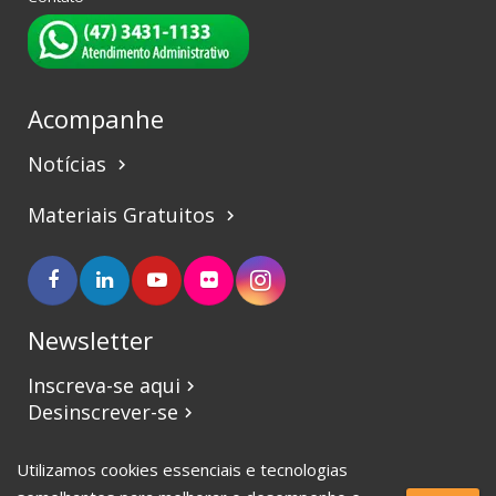
Acompanhe
Notícias
keyboard_arrow_right
Materiais Gratuitos
keyboard_arrow_right
Newsletter
Inscreva-se aqui
keyboard_arrow_right
Desinscrever-se
keyboard_arrow_right
Utilizamos cookies essenciais e tecnologias
©2017 CBVJ. Todos os direitos reservados.