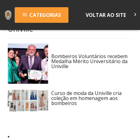
keyboard_arrow_right
CATEGORIAS
VOLTAR AO SITE
menu
Univille
Bombeiros Voluntários recebem
Medalha Mérito Universitário da
Univille
Curso de moda da Univille cria
coleção em homenagem aos
bombeiros