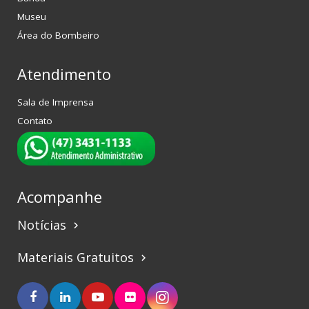
Museu
Área do Bombeiro
Atendimento
Sala de Imprensa
Contato
Acompanhe
Notícias
keyboard_arrow_right
Materiais Gratuitos
keyboard_arrow_right