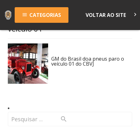
keyboard_arrow_right
CATEGORIAS
VOLTAR AO SITE
menu
veículo 01
GM do Brasil doa pneus paro o
veículo 01 do CBVJ