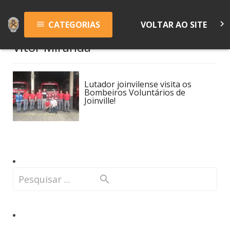
keyboard_arrow_right
CATEGORIAS
VOLTAR AO SITE
menu
Vitor Miranda
Lutador joinvilense visita os
Bombeiros Voluntários de
Joinville!