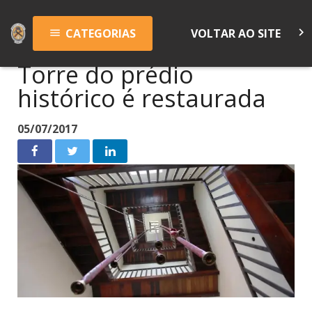
keyboard_arrow_right
CATEGORIAS
VOLTAR AO SITE
menu
Torre do prédio
histórico é restaurada
05/07/2017