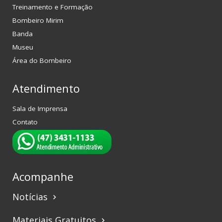
Treinamento e Formação
Bombeiro Mirim
Banda
Museu
Área do Bombeiro
Atendimento
Sala de Imprensa
Contato
Acompanhe
Notícias
keyboard_arrow_right
Materiais Gratuitos
keyboard_arrow_right