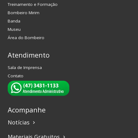
Treinamento e Formação
Bombeiro Mirim
Banda
Museu
Área do Bombeiro
Atendimento
Sala de Imprensa
Contato
Acompanhe
Notícias
keyboard_arrow_right
Materiais Gratuitos
keyboard_arrow_right