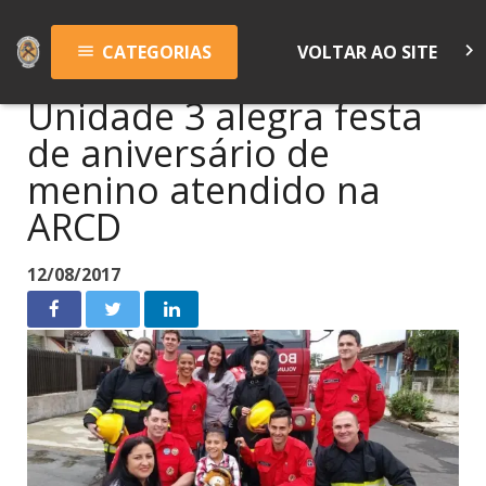
keyboard_arrow_right
CATEGORIAS
VOLTAR AO SITE
menu
Unidade 3 alegra festa
de aniversário de
menino atendido na
ARCD
12/08/2017