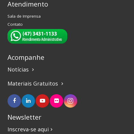
Atendimento
Sala de Imprensa
Contato
Acompanhe
Notícias
keyboard_arrow_right
Materiais Gratuitos
keyboard_arrow_right
Newsletter
Inscreva-se aqui
keyboard_arrow_right