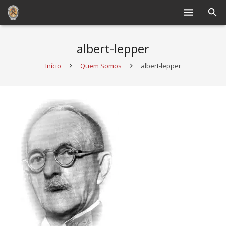
Quem Somos
albert-lepper
Operacional
Início
Quem Somos
albert-lepper
Cursos e Treinamentos
Bombeiro Mirim
Banda
Doe agora
Seja um Bombeiro voluntário
Processos de Vistoria