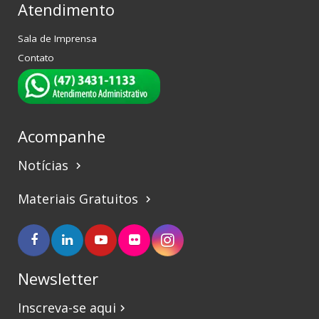
Atendimento
Sala de Imprensa
Contato
Acompanhe
Notícias
keyboard_arrow_right
Materiais Gratuitos
keyboard_arrow_right
Newsletter
Inscreva-se aqui
keyboard_arrow_right