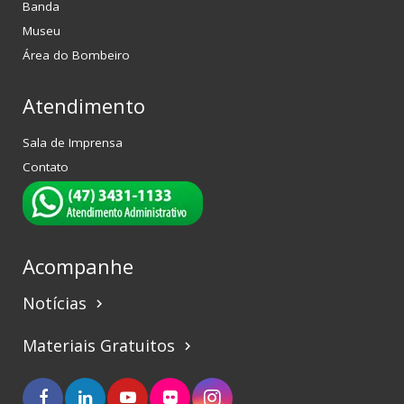
Banda
Museu
Área do Bombeiro
Atendimento
Sala de Imprensa
Contato
Acompanhe
Notícias
keyboard_arrow_right
Materiais Gratuitos
keyboard_arrow_right