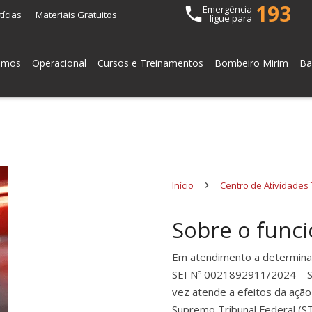
193
Emergência
phone
tícias
Materiais Gratuitos
ligue para
omos
Operacional
Cursos e Treinamentos
Bombeiro Mirim
Ba
Início
Centro de Atividades 
Sobre o func
Em atendimento a determinaçã
SEI Nº 0021892911/2024 – S
vez atende a efeitos da ação
Supremo Tribunal Federal (ST