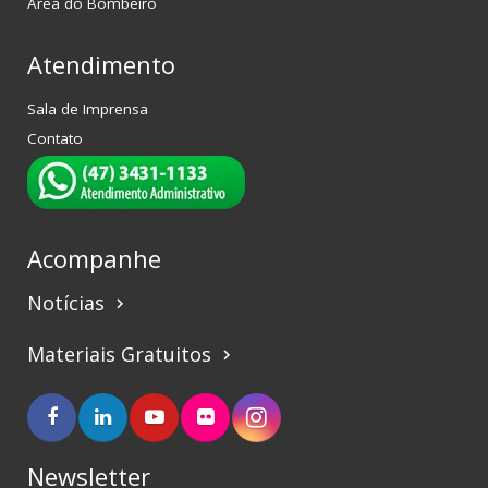
Área do Bombeiro
Atendimento
Sala de Imprensa
Contato
Acompanhe
Notícias
keyboard_arrow_right
Materiais Gratuitos
keyboard_arrow_right
Newsletter