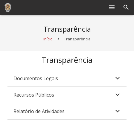
Quem Somos
Transparência
Operacional
Início
Transparência
Cursos e Treinamentos
Transparência
Bombeiro Mirim
Documentos Legais
Banda
Doe agora
Recursos Públicos
Seja um Bombeiro voluntário
Relatório de Atividades
Processos de Vistoria